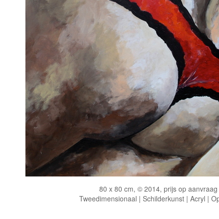
80 x 80 cm, © 2014, prijs op aanvraag
Tweedimensionaal | Schilderkunst | Acryl | O