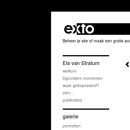
Beheer je site
of
maak een gratis ac
Els van Stratum
welkom
bijzondere momenten
waar geëxposeerd?
zien...
publicaties
galerie
portretten