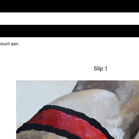
count aan
.
Slip 1