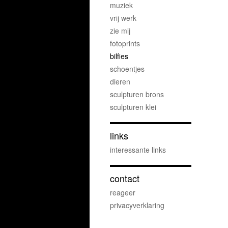
muziek
vrij werk
zie mij
fotoprints
bilfies
schoentjes
dieren
sculpturen brons
sculpturen klei
links
interessante links
contact
reageer
privacyverklaring