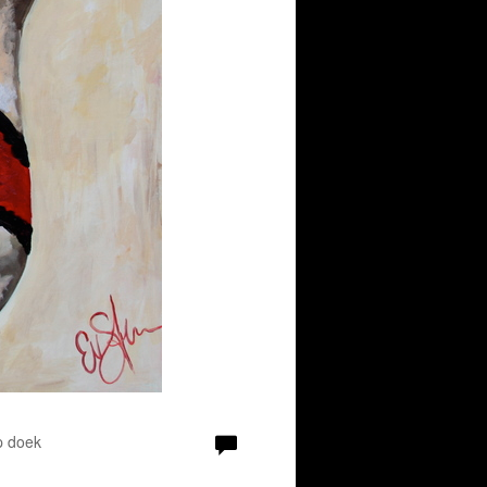
p doek