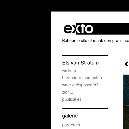
Beheer je site
of
maak een gratis ac
Els van Stratum
welkom
bijzondere momenten
waar geëxposeerd?
zien...
publicaties
galerie
portretten