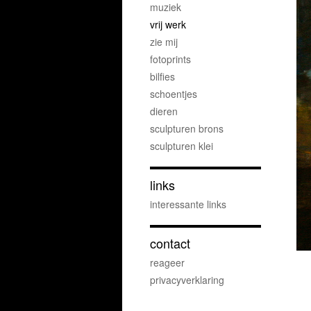
muziek
vrij werk
zie mij
fotoprints
bilfies
schoentjes
dieren
sculpturen brons
sculpturen klei
links
interessante links
contact
reageer
privacyverklaring