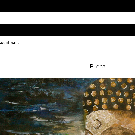
count aan
.
Budha