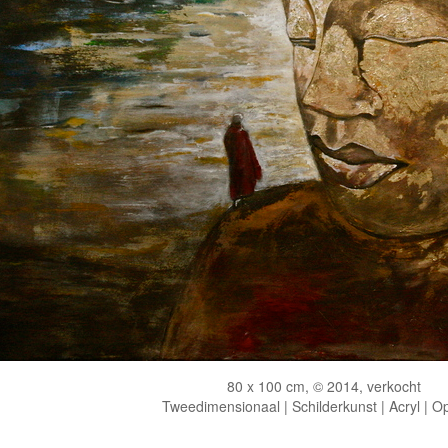
80 x 100 cm, © 2014, verkocht
Tweedimensionaal | Schilderkunst | Acryl | O