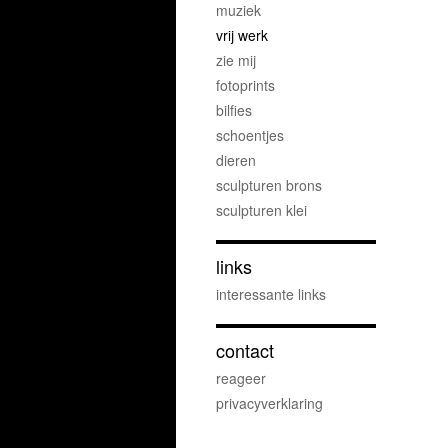
muziek
vrij werk
zie mij
fotoprints
bilfies
schoentjes
dieren
sculpturen brons
sculpturen klei
links
interessante links
contact
reageer
privacyverklaring