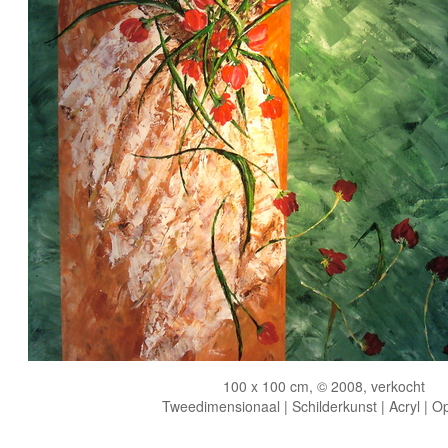
100 x 100 cm, © 2008, verkocht
Tweedimensionaal | Schilderkunst | Acryl | O