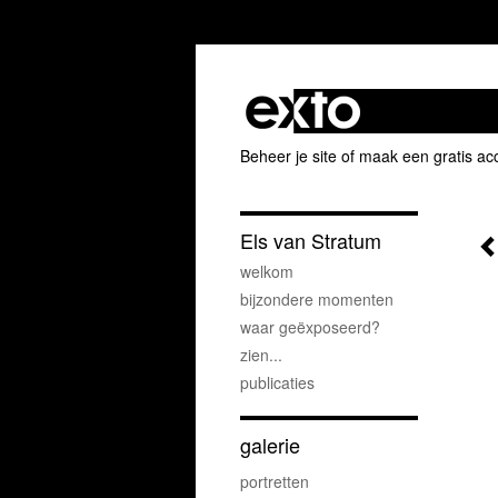
Beheer je site
of
maak een gratis ac
Els van Stratum
welkom
bijzondere momenten
waar geëxposeerd?
zien...
publicaties
galerie
portretten