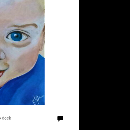
p doek