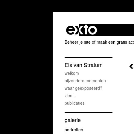
Beheer je site
of
maak een gratis ac
Els van Stratum
welkom
bijzondere momenten
waar geëxposeerd?
zien...
publicaties
galerie
portretten