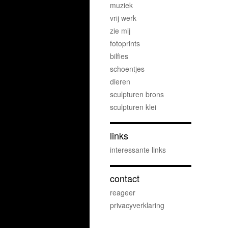
muziek
vrij werk
zie mij
fotoprints
bilfies
schoentjes
dieren
sculpturen brons
sculpturen klei
links
interessante links
contact
reageer
privacyverklaring