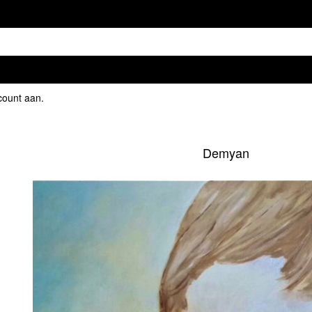
count aan
.
Demyan